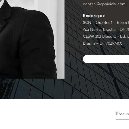
central@apsivida.com
Endereço:
:
SCN – Quadra 1 – Bloco E
Asa Norte, Brasília – DF 
CLSW 303 Bloco C - Ed. L
Brasília – DF 70297400
AGENDAR