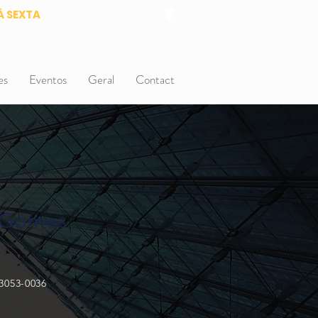
À SEXTA
es
Eventos
Geral
Contact
 Gomes
 3053-0036