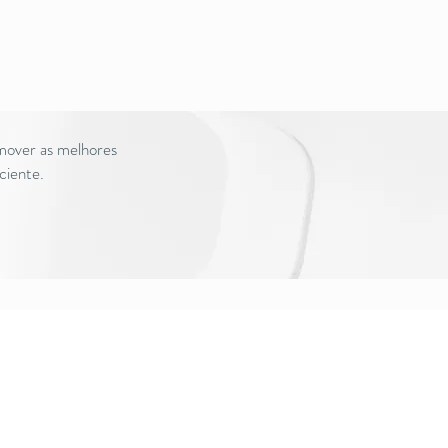
omover as melhores
aciente.