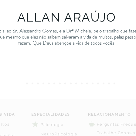
ALLAN ARAÚJO
ial ao Sr. Alessandro Gomes, e a Drª Michele, pelo trabalho que faz
que mesmo que eles não saibam salvaram a vida de muitos, pelas pesso
fazem. Que Deus abençoe a vida de todos vocês!
SIVIDA
ESPECIALIDADES
RELACIONAMENTO
 Nós
Perguntas Frequ
Psicologia
Trabalhe Conosc
NeuroPsicologia
ficações