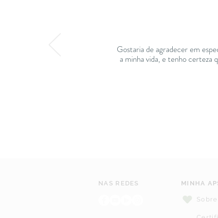
Gostaria de agradecer em espec
a minha vida, e tenho certeza 
NAS REDES
MINHA AP
Sobre
Certi