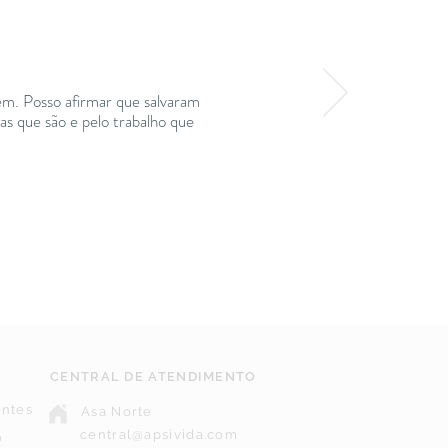
em. Posso afirmar que salvaram
as que são e pelo trabalho que
CENTRAL DE ATENDIMENTO
entes
Asa Norte
central@apsivida.com
o