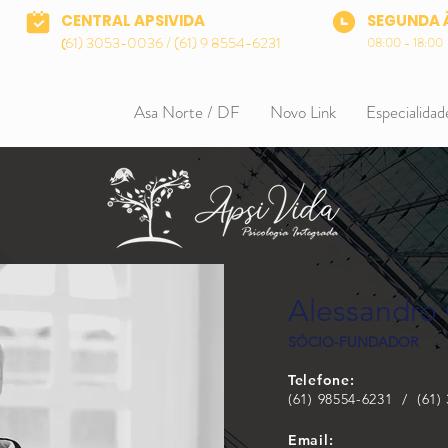
CENTRAL APSIVIDA
SEGUNDA 
61) 3053-0036 / (61) 9 8554-6231
08:00 - 18:00
(
Asa Norte / DF
Novo Link
Especialidad
Alessandro
SÓCIO-FUNDADOR
Telefone:
(61) 98554-6231 / (61)
Email: